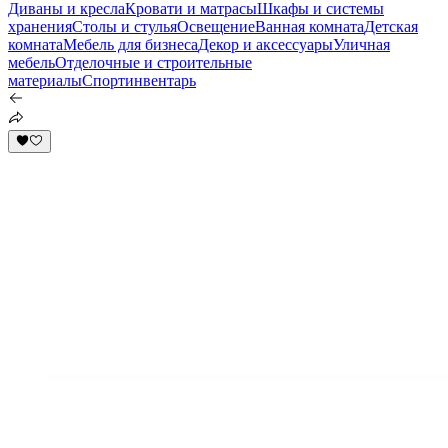
Диваны и кресла
Кровати и матрасы
Шкафы и системы
хранения
Столы и стулья
Освещение
Ванная комната
Детская
комната
Мебель для бизнеса
Декор и аксессуары
Уличная
мебель
Отделочные и строительные
материалы
Спортинвентарь