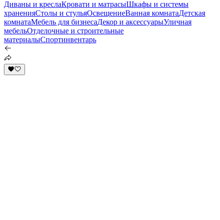
Диваны и кресла
Кровати и матрасы
Шкафы и системы
хранения
Столы и стулья
Освещение
Ванная комната
Детская
комната
Мебель для бизнеса
Декор и аксессуары
Уличная
мебель
Отделочные и строительные
материалы
Спортинвентарь