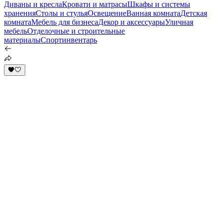
Диваны и кресла
Кровати и матрасы
Шкафы и системы
хранения
Столы и стулья
Освещение
Ванная комната
Детская
комната
Мебель для бизнеса
Декор и аксессуары
Уличная
мебель
Отделочные и строительные
материалы
Спортинвентарь