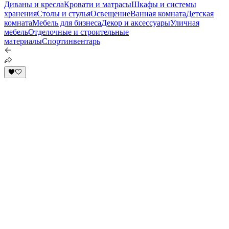
Диваны и кресла
Кровати и матрасы
Шкафы и системы
хранения
Столы и стулья
Освещение
Ванная комната
Детская
комната
Мебель для бизнеса
Декор и аксессуары
Уличная
мебель
Отделочные и строительные
материалы
Спортинвентарь