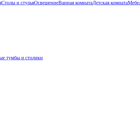
я
Столы и стулья
Освещение
Ванная комната
Детская комната
Мебел
ые тумбы и столики