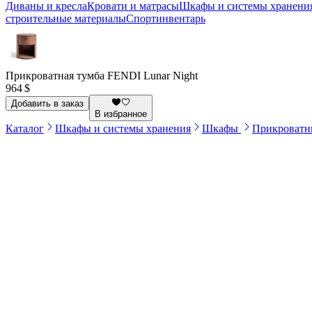
Диваны и кресла
Кровати и матрасы
Шкафы и системы хранени
строительные материалы
Спортинвентарь
Прикроватная тумба FENDI Lunar Night
964 $
Добавить в заказ
В избранное
Каталог
Шкафы и системы хранения
Шкафы
Прикроватн