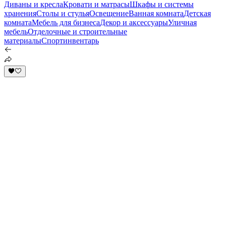
Диваны и кресла
Кровати и матрасы
Шкафы и системы
хранения
Столы и стулья
Освещение
Ванная комната
Детская
комната
Мебель для бизнеса
Декор и аксессуары
Уличная
мебель
Отделочные и строительные
материалы
Спортинвентарь