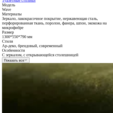
Туалетные столики
Модель
Wave
Материалы
Зеркало
,
лакокрасочное покрытие
,
нержавеющая сталь
,
перфорированная ткань
,
поролон
,
фанера
,
шпон
,
экокожа на
микрофибре
Размер
1300*550*790 мм
Стили
Ар-деко
,
брендовый
,
современный
Особенности
С зеркалом
,
с открывающейся столешницей
Показать все