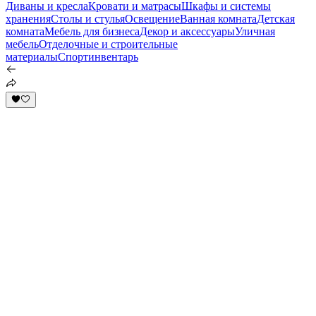
Диваны и кресла
Кровати и матрасы
Шкафы и системы
хранения
Столы и стулья
Освещение
Ванная комната
Детская
комната
Мебель для бизнеса
Декор и аксессуары
Уличная
мебель
Отделочные и строительные
материалы
Спортинвентарь