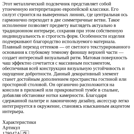
Этот металлический подсвечник представляет собой
утонченную интерпретацию европейской классики. Его
силуэт строится на выверенных линиях, где центральная ось
гармонично переходит в две симметричные ветви. Такое
исполнение позволяет предмету выглядеть актуально в
традиционном интерьере, сохраняя при этом собственную
индивидуальность и строгость форм. Особенности изделия
подчеркивают благородство используемого материала.
Плавный переход оттенков — от светлого текстурированного
основания к глубокому темному финишу верхней части —
создает интересный визуальный ритм. Матовая поверхность
чаш эффектно сочетается с массивным постаментом,
обеспечивая всей конструкции визуальную устойчивость и
ощущение добротности. Данный декоративный элемент
станет достойным дополнением пространства гостиной или
просторной столовой. Он органично расположится на
консоли в прихожей или прикроватной тумбе в спальне,
добавляя обстановке нотки камерности. Благодаря
сдержанной палитре и лаконичному дизайну, аксессуар легко
интегрируется в окружение, становясь изысканным акцентом
интерьера.
Характеристики
Артикул
178047
A