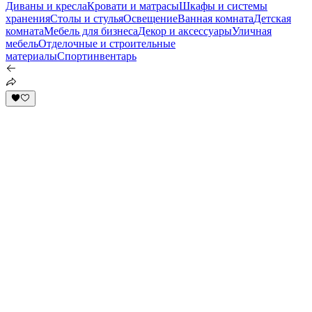
Диваны и кресла
Кровати и матрасы
Шкафы и системы
хранения
Столы и стулья
Освещение
Ванная комната
Детская
комната
Мебель для бизнеса
Декор и аксессуары
Уличная
мебель
Отделочные и строительные
материалы
Спортинвентарь