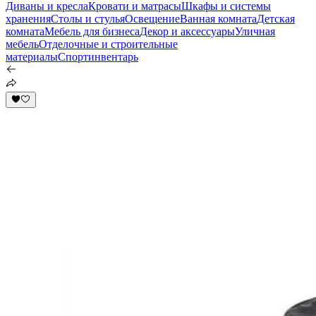
Диваны и кресла
Кровати и матрасы
Шкафы и системы
хранения
Столы и стулья
Освещение
Ванная комната
Детская
комната
Мебель для бизнеса
Декор и аксессуары
Уличная
мебель
Отделочные и строительные
материалы
Спортинвентарь