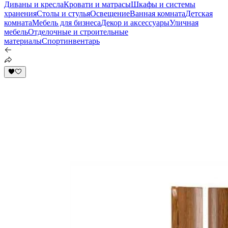
Диваны и кресла
Кровати и матрасы
Шкафы и системы
хранения
Столы и стулья
Освещение
Ванная комната
Детская
комната
Мебель для бизнеса
Декор и аксессуары
Уличная
мебель
Отделочные и строительные
материалы
Спортинвентарь