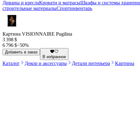
Диваны и кресла
Кровати и матрасы
Шкафы и системы хранени
строительные материалы
Спортинвентарь
Картина VISIONNAIRE Pugilina
3 398 $
6 796 $
−
50
%
Добавить в заказ
В избранное
Каталог
Декор и аксессуары
Детали интерьера
Картины