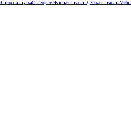
я
Столы и стулья
Освещение
Ванная комната
Детская комната
Мебел