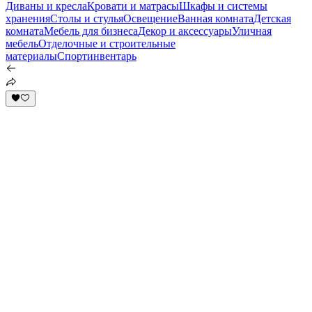
Диваны и кресла
Кровати и матрасы
Шкафы и системы
хранения
Столы и стулья
Освещение
Ванная комната
Детская
комната
Мебель для бизнеса
Декор и аксессуары
Уличная
мебель
Отделочные и строительные
материалы
Спортинвентарь