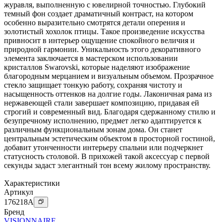
журавля, выполненную с ювелирной точностью. Глубокий
темный фон создает драматичный контраст, на котором
особенно выразительно смотрятся детали оперения и
золотистый хохолок птицы. Такое произведение искусства
привносит в интерьер ощущение спокойного величия и
природной гармонии. Уникальность этого декоративного
элемента заключается в мастерском использовании
кристаллов Swarovski, которые наделяют изображение
благородным мерцанием и визуальным объемом. Прозрачное
стекло защищает тонкую работу, сохраняя чистоту и
насыщенность оттенков на долгие годы. Лаконичная рама из
нержавеющей стали завершает композицию, придавая ей
строгий и современный вид. Благодаря сдержанному стилю и
безупречному исполнению, предмет легко адаптируется к
различным функциональным зонам дома. Он станет
центральным эстетическим объектом в просторной гостиной,
добавит утонченности интерьеру спальни или подчеркнет
статусность столовой. В прихожей такой аксессуар с первой
секунды задаст элегантный тон всему жилому пространству.
Характеристики
Артикул
176218
A
Бренд
VISIONNAIRE