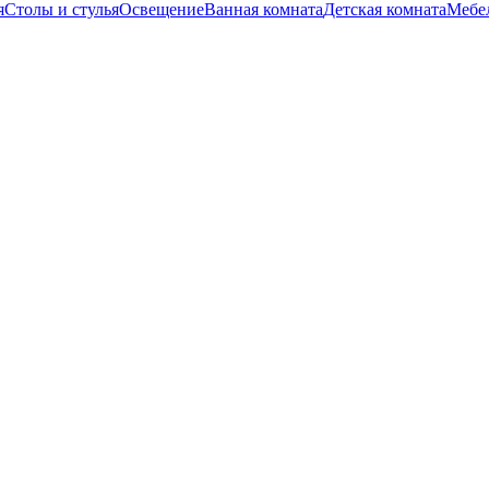
я
Столы и стулья
Освещение
Ванная комната
Детская комната
Мебел