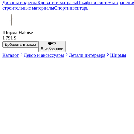
Диваны и кресла
Кровати и матрасы
Шкафы и системы хранени
строительные материалы
Спортинвентарь
Ширма Haloise
1 791 $
Добавить в заказ
В избранное
Каталог
Декор и аксессуары
Детали интерьера
Ширмы