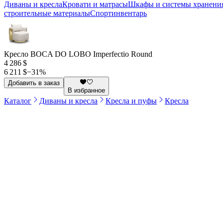
Диваны и кресла
Кровати и матрасы
Шкафы и системы хранени
строительные материалы
Спортинвентарь
Кресло BOCA DO LOBO Imperfectio Round
4 286 $
6 211 $
−
31
%
Добавить в заказ
В избранное
Каталог
Диваны и кресла
Кресла и пуфы
Кресла