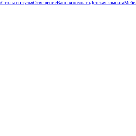
я
Столы и стулья
Освещение
Ванная комната
Детская комната
Мебел