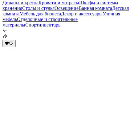
Диваны и кресла
Кровати и матрасы
Шкафы и системы
хранения
Столы и стулья
Освещение
Ванная комната
Детская
комната
Мебель для бизнеса
Декор и аксессуары
Уличная
мебель
Отделочные и строительные
материалы
Спортинвентарь