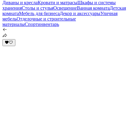
Диваны и кресла
Кровати и матрасы
Шкафы и системы
хранения
Столы и стулья
Освещение
Ванная комната
Детская
комната
Мебель для бизнеса
Декор и аксессуары
Уличная
мебель
Отделочные и строительные
материалы
Спортинвентарь