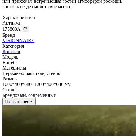
или прихожая, встречающая гостей атмосферой роскоши,
консоль везде найдет свое место.
Характеристики
Артикул
175803
A
Бренд
VISIONNAIRE
Категория
Консоли
Модель
Barrett
Материалы
Нержавеющая сталь
,
стекло
Размер
1600*400*680+1200*400*680 мм
Стили
Брендовый
,
современный
Показать все