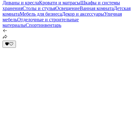
Диваны и кресла
Кровати и матрасы
Шкафы и системы
хранения
Столы и стулья
Освещение
Ванная комната
Детская
комната
Мебель для бизнеса
Декор и аксессуары
Уличная
мебель
Отделочные и строительные
материалы
Спортинвентарь