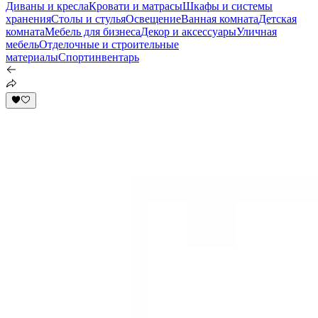
Диваны и кресла
Кровати и матрасы
Шкафы и системы
хранения
Столы и стулья
Освещение
Ванная комната
Детская
комната
Мебель для бизнеса
Декор и аксессуары
Уличная
мебель
Отделочные и строительные
материалы
Спортинвентарь