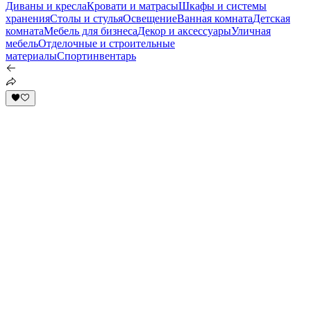
Диваны и кресла
Кровати и матрасы
Шкафы и системы
хранения
Столы и стулья
Освещение
Ванная комната
Детская
комната
Мебель для бизнеса
Декор и аксессуары
Уличная
мебель
Отделочные и строительные
материалы
Спортинвентарь