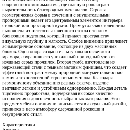
современного минимализма, где главную роль играет
выразительность благородных материалов. Строгая
геометрическая форма в сочетании с внушительными
пропорциями делает его центральным элементом интерьера
столовой или просторной кухни. Прямоугольная столешница
выполнена из толстого закаленного стекла с теплым
бронзовым подтоном, который придает пространству
визуальную глубину и мягкость. Особое внимание привлекает
асимметричное основание, состоящее из двух массивных
блоков. Одна опора создана из натурального светлого
мрамора, сохранившего уникальный природный узор из
изящных серых прожилок. Вторая тумба изготовлена из
нержавеющей стали с темным матовым финишем, что создает
эффектный контраст между природной монументальностью
камня и технологичной строгостью металла. Благодаря
гармоничному объединению разных фактур, изделие
выглядит легким и устойчивым одновременно. Каждая деталь
тщательно проработана, подчеркивая высокое качество
исполнения и долговечность выбранных материалов. Этот
предмет мебели органично вписывается в актуальный дизайн,
привнося в него атмосферу сдержанной роскоши и
безупречного стиля.
Характеристики
Артикул