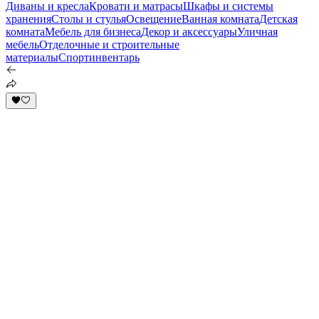
Диваны и кресла
Кровати и матрасы
Шкафы и системы
хранения
Столы и стулья
Освещение
Ванная комната
Детская
комната
Мебель для бизнеса
Декор и аксессуары
Уличная
мебель
Отделочные и строительные
материалы
Спортинвентарь