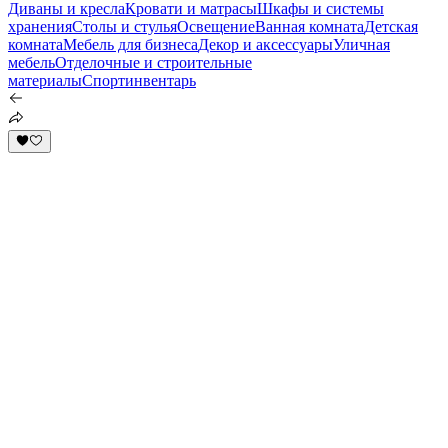
Диваны и кресла
Кровати и матрасы
Шкафы и системы
хранения
Столы и стулья
Освещение
Ванная комната
Детская
комната
Мебель для бизнеса
Декор и аксессуары
Уличная
мебель
Отделочные и строительные
материалы
Спортинвентарь