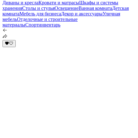
Диваны и кресла
Кровати и матрасы
Шкафы и системы
хранения
Столы и стулья
Освещение
Ванная комната
Детская
комната
Мебель для бизнеса
Декор и аксессуары
Уличная
мебель
Отделочные и строительные
материалы
Спортинвентарь