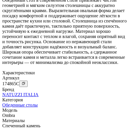
Обеденный стол в современном стиле привлекает чистой
геометрией и мягким силуэтом столешницы с аккуратно
скруглёнными краями. Выразительная овальная форма делает
посадку комфортной и поддерживает ощущение лёгкости в
пространстве кухни или столовой. Столешница из спечённого
камня даёт практичную, тактильно приятную поверхность,
устойчивую к ежедневной нагрузке. Материал хорошо
переносит контакт с теплом и влагой, сохраняя опрятный вид
и точность рисунка. Основание из нержавеющей стали
добавляет конструкции надёжность и визуальный баланс.
Широкая опора обеспечивает стабильность, а сдержанное
сочетание камня и металла легко встраивается в современные
интерьеры — от минимализма до спокойной неоклассики.
Характеристики
Артикул
174865
C
Бренд
NATUZZI ITALIA
Категория
Обеденные столы
Модель
Ombra
Материалы
Спеченный камень