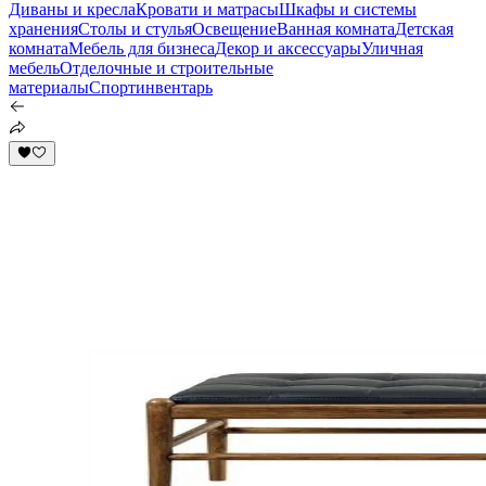
Диваны и кресла
Кровати и матрасы
Шкафы и системы
хранения
Столы и стулья
Освещение
Ванная комната
Детская
комната
Мебель для бизнеса
Декор и аксессуары
Уличная
мебель
Отделочные и строительные
материалы
Спортинвентарь