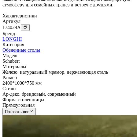
атмосферу для семейных трапез и встреч с друзьями.
Характеристики
Артикул
174029
A
Бренд
LONGHI
Категория
Обеденные столы
Модель
Schubert
Материалы
Железо
,
натуральный мрамор
,
нержавеющая сталь
Размер
2400*1000*750 мм
Стили
Ар-деко
,
брендовый
,
современный
Форма столешницы
Прямоугольная
Показать все