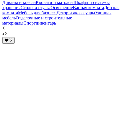
Диваны и кресла
Кровати и матрасы
Шкафы и системы
хранения
Столы и стулья
Освещение
Ванная комната
Детская
комната
Мебель для бизнеса
Декор и аксессуары
Уличная
мебель
Отделочные и строительные
материалы
Спортинвентарь