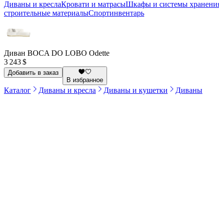
Диваны и кресла
Кровати и матрасы
Шкафы и системы хранени
строительные материалы
Спортинвентарь
Диван BOCA DO LOBO Odette
3 243 $
Добавить в заказ
В избранное
Каталог
Диваны и кресла
Диваны и кушетки
Диваны