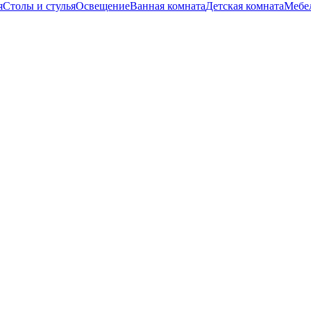
я
Столы и стулья
Освещение
Ванная комната
Детская комната
Мебел