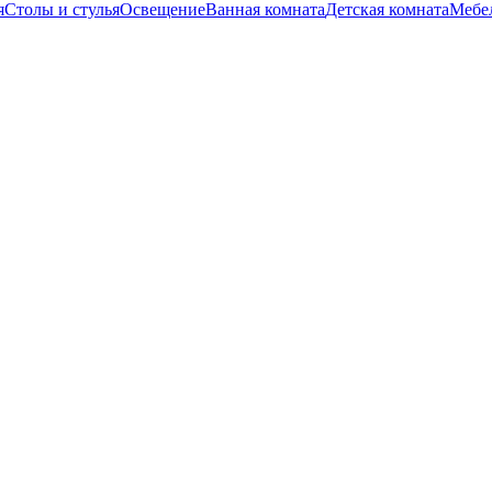
я
Столы и стулья
Освещение
Ванная комната
Детская комната
Мебел