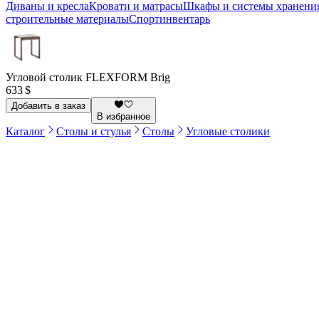
Диваны и кресла
Кровати и матрасы
Шкафы и системы хранени
строительные материалы
Спортинвентарь
Угловой столик FLEXFORM Brig
633 $
Добавить в заказ
В избранное
Каталог
Столы и стулья
Столы
Угловые столики