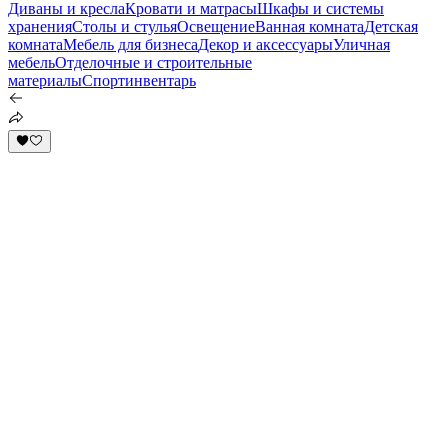
Диваны и кресла
Кровати и матрасы
Шкафы и системы
хранения
Столы и стулья
Освещение
Ванная комната
Детская
комната
Мебель для бизнеса
Декор и аксессуары
Уличная
мебель
Отделочные и строительные
материалы
Спортинвентарь