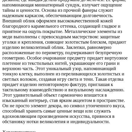
напоминающая миниатюрный сундук, излучает ощущение
тайны и ценности. Основа из прочной фанеры служит
надежным каркасом, обеспечивающим долговечность.
Внешний облик оформлен высококачественной кожей
благородного карамельного оттенка, создающей гладкое и
приятное на ощупь покрытие. Металлические элементы из
меди выполнены с превосходным мастерством: защитные
уголки и крепления, сияющие золотистым блеском, придают
изделию великолепный облик. Заклепки, равномерно
расположенные по периметру, подчеркивают безупречную
геометрию. Особое очарование предмету придает виртуозное
плетение из текстильных нитей, украшающее его грани и
верхнюю часть. Этот уникальный узор, напоминающий
тонкую клетку, выполнен из переливающихся золотистых и
светлых волокон, создавая игру света и тени. Такая отделка
придает изделию неповторимую фактуру, приглашая к
тактильному взаимодействию и визуальному наслаждению.
Этот удивительный объект гармонично впишется в
изысканный интерьер, став ярким акцентом в пространстве.
Он не просто элемент декора, но символ утонченного вкуса,
способный хранить самые ценные вещи или служить
вдохновляющим произведением искусства, привнося в
обстановку нотки великолепия и индивидуальности.