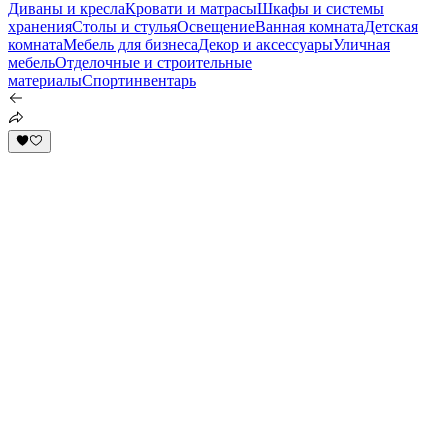
Диваны и кресла
Кровати и матрасы
Шкафы и системы
хранения
Столы и стулья
Освещение
Ванная комната
Детская
комната
Мебель для бизнеса
Декор и аксессуары
Уличная
мебель
Отделочные и строительные
материалы
Спортинвентарь