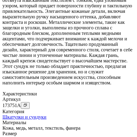
обтянута изысканным текстилем с тонким, едва уловимым
узором, который придает поверхности глубину и тактильную
привлекательность. Элегантные кожаные детали, включая
выразительную ручку насыщенного оттенка, добавляют
контраста и роскоши. Металлические элементы, такие как
защелки и уголки, выполнены из прочного сплава с
благородным блеском, дополненным теплыми медными
акцентами, что подчеркивает внимание к каждой мелочи и
обеспечивает долговечность. Тщательно продуманный
дизайн, характерный для современного стиля, сочетает в себе
чистые линии и утонченные материалы. Каждая грань,
каждый крепеж свидетельствует о высочайшем мастерстве.
Этот сундук не только обладает практичностью, предлагая
изысканное решение для хранения, но и служит
самостоятельным произведением искусства, способным
наполнить интерьер особым шармом и изяществом.
Характеристики
Артикул
173751
A
Категория
Шкатулки и сундуки
Материалы
Кожа
,
медь
,
металл
,
текстиль
,
фанера
Размер