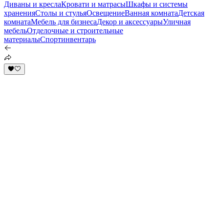
Диваны и кресла
Кровати и матрасы
Шкафы и системы
хранения
Столы и стулья
Освещение
Ванная комната
Детская
комната
Мебель для бизнеса
Декор и аксессуары
Уличная
мебель
Отделочные и строительные
материалы
Спортинвентарь