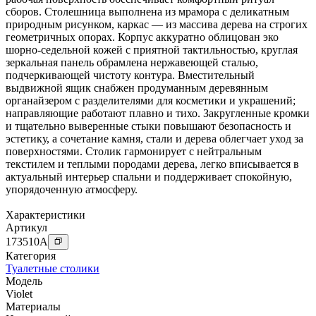
сборов. Столешница выполнена из мрамора с деликатным
природным рисунком, каркас — из массива дерева на строгих
геометричных опорах. Корпус аккуратно облицован эко
шорно-седельной кожей с приятной тактильностью, круглая
зеркальная панель обрамлена нержавеющей сталью,
подчеркивающей чистоту контура. Вместительный
выдвижной ящик снабжен продуманным деревянным
органайзером с разделителями для косметики и украшений;
направляющие работают плавно и тихо. Закругленные кромки
и тщательно выверенные стыки повышают безопасность и
эстетику, а сочетание камня, стали и дерева облегчает уход за
поверхностями. Столик гармонирует с нейтральным
текстилем и теплыми породами дерева, легко вписывается в
актуальный интерьер спальни и поддерживает спокойную,
упорядоченную атмосферу.
Характеристики
Артикул
173510
A
Категория
Туалетные столики
Модель
Violet
Материалы