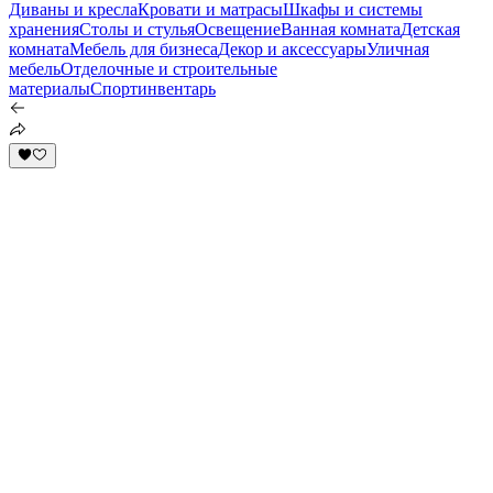
Диваны и кресла
Кровати и матрасы
Шкафы и системы
хранения
Столы и стулья
Освещение
Ванная комната
Детская
комната
Мебель для бизнеса
Декор и аксессуары
Уличная
мебель
Отделочные и строительные
материалы
Спортинвентарь