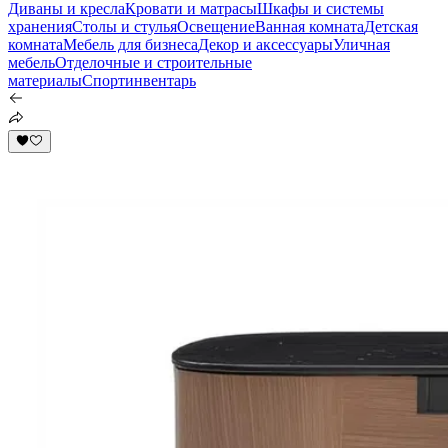
Диваны и кресла
Кровати и матрасы
Шкафы и системы
хранения
Столы и стулья
Освещение
Ванная комната
Детская
комната
Мебель для бизнеса
Декор и аксессуары
Уличная
мебель
Отделочные и строительные
материалы
Спортинвентарь