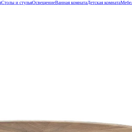
я
Столы и стулья
Освещение
Ванная комната
Детская комната
Мебел