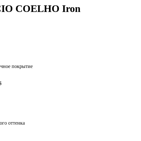
IO COELHO Iron
очное покрытие
$
ого оттенка