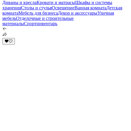
Диваны и кресла
Кровати и матрасы
Шкафы и системы
хранения
Столы и стулья
Освещение
Ванная комната
Детская
комната
Мебель для бизнеса
Декор и аксессуары
Уличная
мебель
Отделочные и строительные
материалы
Спортинвентарь