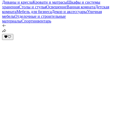
Диваны и кресла
Кровати и матрасы
Шкафы и системы
хранения
Столы и стулья
Освещение
Ванная комната
Детская
комната
Мебель для бизнеса
Декор и аксессуары
Уличная
мебель
Отделочные и строительные
материалы
Спортинвентарь