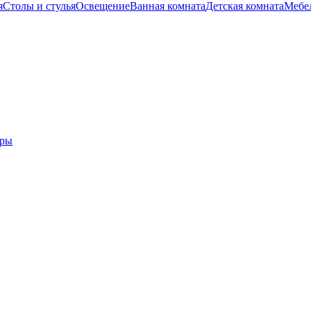
я
Столы и стулья
Освещение
Ванная комната
Детская комната
Мебел
еры