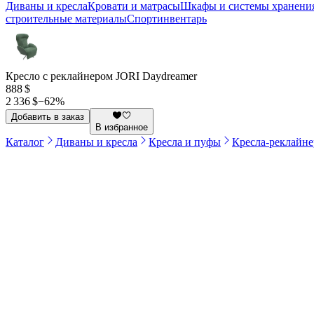
Диваны и кресла
Кровати и матрасы
Шкафы и системы хранени
строительные материалы
Спортинвентарь
Кресло с реклайнером JORI Daydreamer
888 $
2 336 $
−
62
%
Добавить в заказ
В избранное
Каталог
Диваны и кресла
Кресла и пуфы
Кресла-реклайн