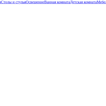
я
Столы и стулья
Освещение
Ванная комната
Детская комната
Мебел