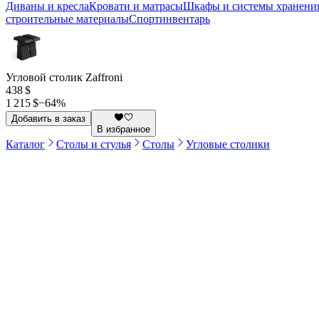
Диваны и кресла
Кровати и матрасы
Шкафы и системы хранени
строительные материалы
Спортинвентарь
Угловой столик Zaffroni
438 $
1 215 $
−
64
%
Добавить в заказ
В избранное
Каталог
Столы и стулья
Столы
Угловые столики