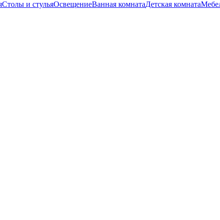
я
Столы и стулья
Освещение
Ванная комната
Детская комната
Мебел