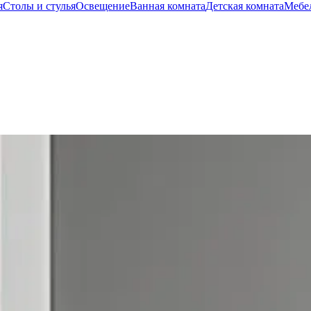
я
Столы и стулья
Освещение
Ванная комната
Детская комната
Мебел