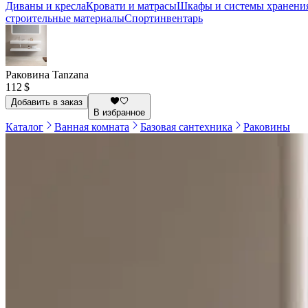
Диваны и кресла
Кровати и матрасы
Шкафы и системы хранени
строительные материалы
Спортинвентарь
Раковина Tanzana
112 $
Добавить в заказ
В избранное
Каталог
Ванная комната
Базовая сантехника
Раковины