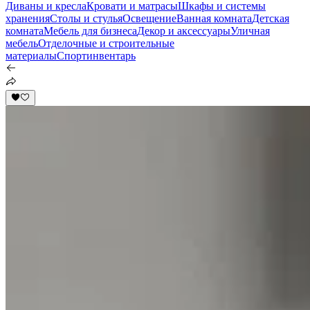
Диваны и кресла
Кровати и матрасы
Шкафы и системы
хранения
Столы и стулья
Освещение
Ванная комната
Детская
комната
Мебель для бизнеса
Декор и аксессуары
Уличная
мебель
Отделочные и строительные
материалы
Спортинвентарь