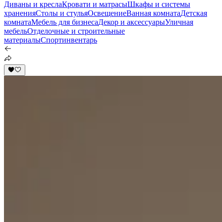
Диваны и кресла
Кровати и матрасы
Шкафы и системы
хранения
Столы и стулья
Освещение
Ванная комната
Детская
комната
Мебель для бизнеса
Декор и аксессуары
Уличная
мебель
Отделочные и строительные
материалы
Спортинвентарь