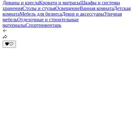
Диваны и кресла
Кровати и матрасы
Шкафы и системы
хранения
Столы и стулья
Освещение
Ванная комната
Детская
комната
Мебель для бизнеса
Декор и аксессуары
Уличная
мебель
Отделочные и строительные
материалы
Спортинвентарь