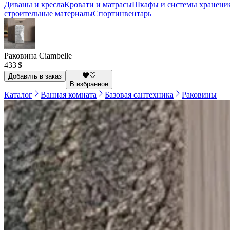
Диваны и кресла
Кровати и матрасы
Шкафы и системы хранени
строительные материалы
Спортинвентарь
Раковина Ciambelle
433 $
Добавить в заказ
В избранное
Каталог
Ванная комната
Базовая сантехника
Раковины