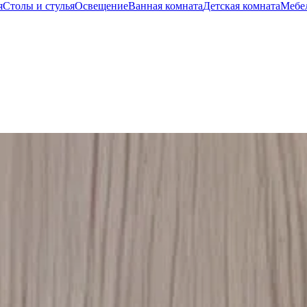
я
Столы и стулья
Освещение
Ванная комната
Детская комната
Мебел