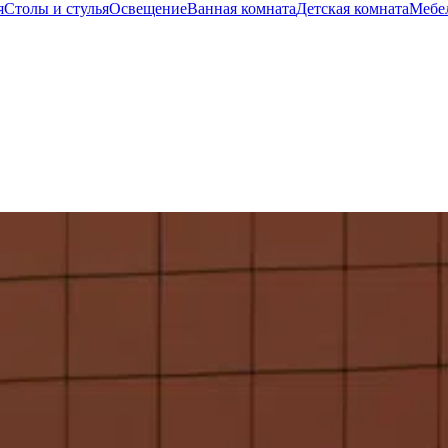
я
Столы и стулья
Освещение
Ванная комната
Детская комната
Мебел