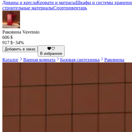
Диваны и кресла
Кровати и матрасы
Шкафы и системы хранени
строительные материалы
Спортинвентарь
Раковина Vavensio
606 $
917 $
−
34
%
Добавить в заказ
В избранное
Каталог
Ванная комната
Базовая сантехника
Раковины