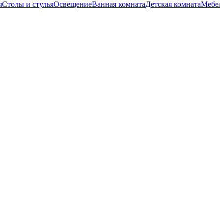
я
Столы и стулья
Освещение
Ванная комната
Детская комната
Мебел