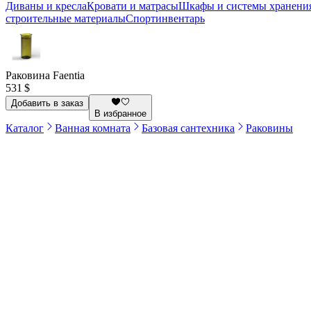
Диваны и кресла
Кровати и матрасы
Шкафы и системы хранени
строительные материалы
Спортинвентарь
Раковина Faentia
531 $
Добавить в заказ
В избранное
Каталог
Ванная комната
Базовая сантехника
Раковины