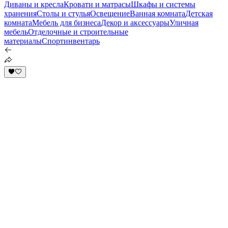
Диваны и кресла
Кровати и матрасы
Шкафы и системы
хранения
Столы и стулья
Освещение
Ванная комната
Детская
комната
Мебель для бизнеса
Декор и аксессуары
Уличная
мебель
Отделочные и строительные
материалы
Спортинвентарь