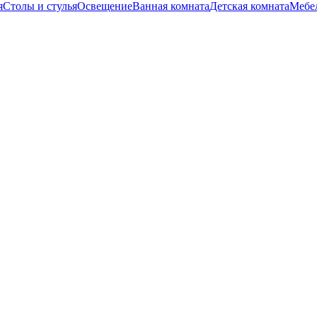
я
Столы и стулья
Освещение
Ванная комната
Детская комната
Мебел