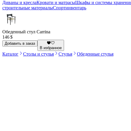
Диваны и кресла
Кровати и матрасы
Шкафы и системы хранени
строительные материалы
Спортинвентарь
Обеденный стул Carrina
146 $
Добавить в заказ
В избранное
Каталог
Столы и стулья
Стулья
Обеденные стулья