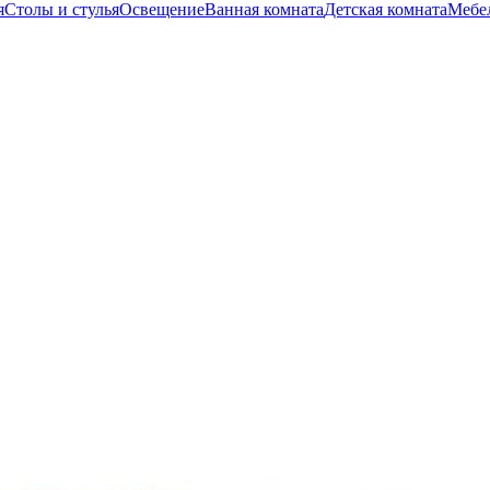
я
Столы и стулья
Освещение
Ванная комната
Детская комната
Мебел