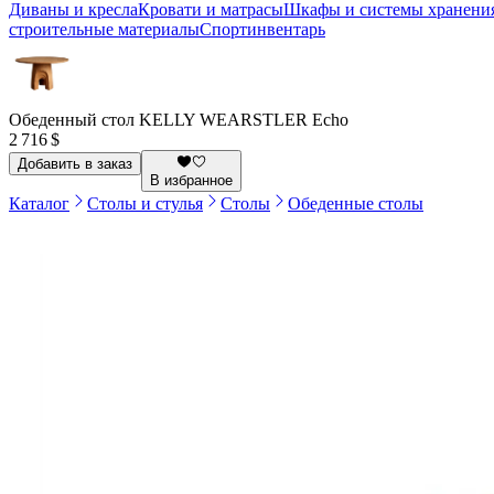
Диваны и кресла
Кровати и матрасы
Шкафы и системы хранени
строительные материалы
Спортинвентарь
Обеденный стол KELLY WEARSTLER Echo
2 716 $
Добавить в заказ
В избранное
Каталог
Столы и стулья
Столы
Обеденные столы