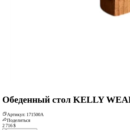
Обеденный стол KELLY WEA
Артикул
:
171500
A
Поделиться
2 716 $