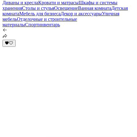
Диваны и кресла
Кровати и матрасы
Шкафы и системы
хранения
Столы и стулья
Освещение
Ванная комната
Детская
комната
Мебель для бизнеса
Декор и аксессуары
Уличная
мебель
Отделочные и строительные
материалы
Спортинвентарь