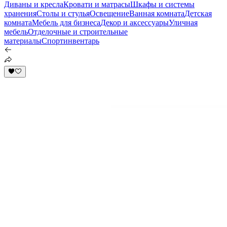
Диваны и кресла
Кровати и матрасы
Шкафы и системы
хранения
Столы и стулья
Освещение
Ванная комната
Детская
комната
Мебель для бизнеса
Декор и аксессуары
Уличная
мебель
Отделочные и строительные
материалы
Спортинвентарь