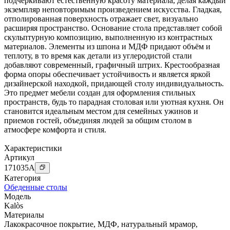
подчеркивают естественную красоту материала, делая каждый
экземпляр неповторимым произведением искусства. Гладкая,
отполированная поверхность отражает свет, визуально
расширяя пространство. Основание стола представляет собой
скульптурную композицию, выполненную из контрастных
материалов. Элементы из шпона и МДФ придают объём и
теплоту, в то время как детали из углеродистой стали
добавляют современный, графичный штрих. Крестообразная
форма опоры обеспечивает устойчивость и является яркой
дизайнерской находкой, придающей столу индивидуальность.
Это предмет мебели создан для оформления стильных
пространств, будь то парадная столовая или уютная кухня. Он
становится идеальным местом для семейных ужинов и
приемов гостей, объединяя людей за общим столом в
атмосфере комфорта и стиля.
Характеристики
Артикул
171035
A
Категория
Обеденные столы
Модель
Kalòs
Материалы
Лакокрасочное покрытие
,
МДФ
,
натуральный мрамор
,