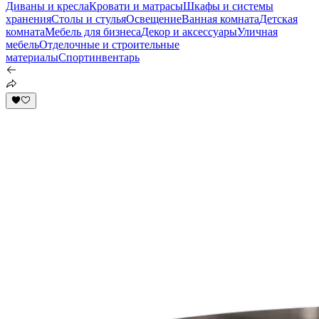
Диваны и кресла
Кровати и матрасы
Шкафы и системы
хранения
Столы и стулья
Освещение
Ванная комната
Детская
комната
Мебель для бизнеса
Декор и аксессуары
Уличная
мебель
Отделочные и строительные
материалы
Спортинвентарь